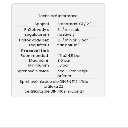
č
u
j
Technické informace:
e
Spojení
Standardní G1 / 2 "
m
Průtok vody s
6 l / min tlak
e
regulátorem
nezávislý
Průtok vody bez
8 l / min při 3 bar
regulátoru
tlak potrubí
Pracovní tlak
Reommended
1,5 až 4,5 bar
Maximální
8,0 bar
Minimumm
1,0 bar
Sprchová hlavice
cca.
10 cm vnější
průměr
Sprchové hlavice dle DIN EN 1112, třída
průtoku ZZ
certifikátu dle DIN 4109, skupina I