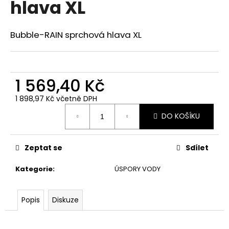
hlava XL
a
j
Bubble-RAIN sprchová hlava XL
í
t
?
1 569,40 Kč
1 898,97 Kč včetně DPH
Měrná
DO KOŠÍKU
cena:
HLEDAT
Zeptat se
Sdílet
D
Kategorie
:
ÚSPORY VODY
o
p
o
Popis
Diskuze
r
u