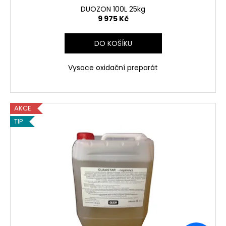
ů
DUOZON 100L 25kg
9 975 Kč
DO KOŠÍKU
Vysoce oxidační preparát
AKCE
TIP