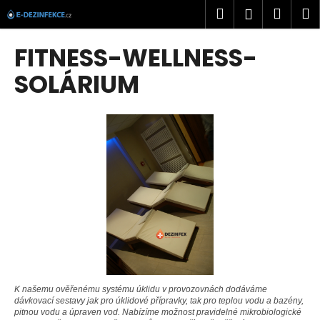
K
Přejít
Hledat
Náku
M
Přihlášen
na
o
obsah
Zpět
Zpět
košík
š
FITNESS-WELLNESS-
í
C
SOLÁRIUM
k
o
p
o
t
ř
e
b
u
j
e
t
K našemu ověřenému systému úklidu v provozovnách dodáváme
e
dávkovací sestavy jak pro úklidové přípravky, tak pro teplou vodu a bazény,
pitnou vodu a úpraven vod. N
abízíme možnost pravidelné mikrobiologické
n