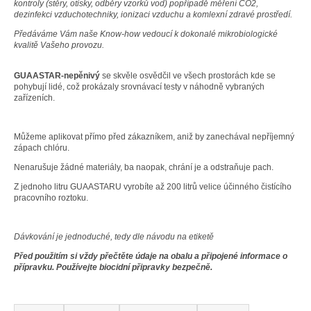
kontroly (stěry, otisky, odběry vzorků vod) popřípadě měření CO2,
a
dezinfekci vzduchotechniky, ionizaci vzduchu a komlexní zdravé prostředí.
j
Předáváme Vám naše Know-how vedoucí k dokonalé mikrobiologické
kvalitě Vašeho provozu.
í
t
GUAASTAR-nepěnivý
se skvěle osvědčil ve všech prostorách kde se
?
pohybují lidé, což prokázaly srovnávací testy v náhodně vybraných
zařízeních.
Můžeme aplikovat přímo před zákazníkem, aniž by zanechával nepříjemný
zápach chlóru.
HLEDAT
Nenarušuje žádné materiály, ba naopak, chrání je a odstraňuje pach.
Z jednoho litru GUAASTARU vyrobíte až 200 litrů velice účinného čistícího
pracovního roztoku.
D
o
Dávkování je jednoduché, tedy dle návodu na etiketě
p
Před použitím si vždy přečtěte údaje na obalu a připojené informace o
o
přípravku.
Používejte biocidní připravky bezpečně.
r
u
Ř