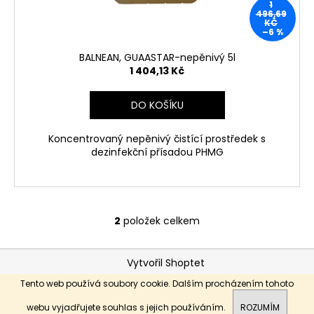
1
496,69
KČ
–6 %
BALNEAN, GUAASTAR-nepěnivý 5l
1 404,13 Kč
DO KOŠÍKU
Koncentrovaný nepěnivý čistící prostředek s
dezinfekční přísadou PHMG
2
položek celkem
O
v
Z
l
Vytvořil Shoptet
á
á
Copyright 2026
E-DEZINFEKCE.cz
. Všechna práva
Tento web používá soubory cookie. Dalším procházením tohoto
d
p
vyhrazena.
a
a
webu vyjadřujete souhlas s jejich používáním.
ROZUMÍM