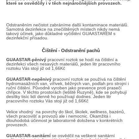
které se osvědčily i v těch nejnáročnějších provozech.
a
j
í
Odstraněním nečistot zabráníme další kontaminace materiálů.
Samotná dezinfekce na znečištěných místech nikdy nemá
t
takový účinek, jako důkladné vyčištění GUAASTAREM s
?
dezinfekční přísadou.
Čištění - Odstranění pachů
GUAASTAR
-pěnivý
pracovní roztok se hodí na čištění a
dezinfekci všech nesavých materiálů, jeden litr pracovního
roztoku Vás stojí již od 1,66Kč
HLEDAT
GUAASTAR-nepěnivý
pracovní roztok se používá na čištění
hydromasážních van, vířivek, běžných van, podlah pro strojní i
ruční čištění. Původně vyroben jako prevence proti prasečí
chřipce. V těchto prostorách (letiště Ruzyně), kde se pohybují
desítky tisíc lidí denně ho používají dodnes. Jeden litr
D
pracovního roztoku Vás stojí již od 1,66Kč
o
p
Velice vhodný na povrchy do škol, školek, wellness, bazénů,
všech pracovišť a provozů ale i nemocnic. Okamžitá i
o
dlouhodobá účinnost je laboratorně doložena v konkrétních
r
provozech.
u
GUAASTAR-sanitární
se osvědčil na veškeré sanitární