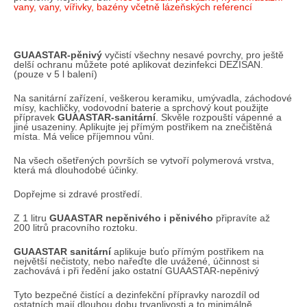
vany, vany, vířivky, bazény včetně lázeňských referencí
GUAASTAR-pěnivý
vyčistí všechny nesavé povrchy, pro ještě
delší ochranu můžete poté aplikovat dezinfekci DEZISAN.
(pouze v 5 l balení)
Na sanitární zařízení, veškerou keramiku, umývadla, záchodové
mísy, kachličky, vodovodní baterie a sprchový kout použijte
přípravek
GUAASTAR-sanitární
. Skvěle rozpouští vápenné a
jiné usazeniny. Aplikujte jej přímým postřikem na znečištěná
místa. Má velice příjemnou vůni.
Na všech ošetřených površích se vytvoří polymerová vrstva,
která má dlouhodobé účinky.
Dopřejme si zdravé prostředí.
Z 1 litru
GUAASTAR nepěnivého i pěnivého
při­pravíte až
200 litrů pracovního roztoku.
GUAASTAR sanitární
aplikuje buťo přímým postřikem na
největší nečistoty, nebo nařeďte dle uvážené, účinnost si
zachovává i při ředění jako ostatní GUAASTAR-nepěnivý
Tyto bezpečné čistící a dezinfekční přípravky narozdíl od
ostatních mají dlouhou dobu trvanlivosti a to minimálně