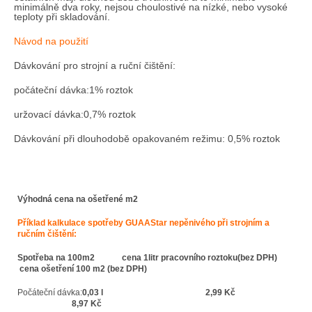
minimálně dva roky, nejsou choulostivé na nízké, nebo vysoké
teploty při skladování.
Návod na použití
Dávkování pro strojní a ruční čištění:
počáteční dávka:1% roztok
uržovací dávka:0,7% roztok
Dávkování při dlouhodobě opakovaném režimu: 0,5% roztok
Výhodná cena na ošetřené m2
Příklad kalkulace spotřeby GUAAStar nepěnivého při strojním a
ručním čištění:
Spotřeba na 100m2 cena 1litr pracovního roztoku(bez DPH)
cena ošetření 100 m2 (bez DPH)
Počáteční dávka:
0,03 l
2,99
Kč
8,97 Kč