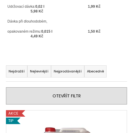
Udržovací dávka:
0,02 l 1,99 Kč
5,98 Kč
Dávka při dlouhodobém,
opakovaném režimu:
0,015 l
1,50 Kč
4,49 Kč
Ř
a
Nejdražší
Nejlevnější
Nejprodávanější
Abecedně
z
e
n
OTEVŘÍT FILTR
í
p
V
AKCE
r
ý
TIP
o
p