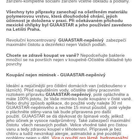
č
zařízení-kompletně sociální zařízení včetně obkladů a podlahy.
u
Všechny tyto přípravky zanechají na ošetřeném materiálu
j
polymerovou vrstvu, která dlouhodobě chrání, jejich
e
účinnost je doložena v praxi. Při očekávaném příchodu
mexické chřipky byl GUAASTAR a jeho používání zavedeno
m
na Letišti Praha.
e
Revoluční koncentrovaný
GUAASTAR-nepěnivý
zabez­pečí
maximální čistotu a dezinfekci nejen Vašich podlah.
Chcete se zdravě koupat ve vaně?
Nepodceňujte bakterie
množící se na površích nejen v koupelně-Očistěte důkladně tyto
povrchy
Koupání nejen miminek - GUAASTAR-nepěnivý
Ideální a nejúčinější pro čištění domácích van (odzkoušeno v
lázních). Před napuštěním vody, očistěte stěny pracovním
roztokem přípravku
GUAASTAR-nepěnivý
, poté opláchněte a
máte 100% jistotu, že Vaše miminko bude koupáno v čisté vaně.
Nebo druhý způsob aplikace, do použité vody nalejte 30 ml
GUAASTAR-nepěnivého a nechte 15 minut působit, poté vylejte
o pláchněte stěny-vana tak bude připravena pro další
použití. GUAASTAR se dá dávkovat do špinavé vody, jelikož
jeho účinek je vysoce nadprůměrný. Také zabez­pečí maximální
čistotu všech nesavých podlah. Velice vhodné také pro čistou
vanu a tedy zdravou koupel v těhotenství. Přípravek je bez
chlóru a tudíž nevznikají alergie, astmatické a jiné pozdější
problémy nejen u dětí.
Více o použití pro lázně, hydromasážní