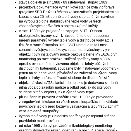
č
stavba objektu je z r. 1988 - 89 (stěhování listopad 1989)
u
projektová dokumentace výměníkové stanice byla v přípravě
j
(projekce SBD Družba) řešena za konzultací s projektantem na
kapacitu cca 25 m3 denně teplé vody s uplatněným návrhem
e
na výrobu teplotně stabilizované teplé vody ve třech
m
zásobníkových ohřívačích o objemu 4,0 m3 každý
v roce 1989 bylo projednáno zapojení VUT - Odboru
e
ekologického inženýrství - k následnému dlouhodobému
měření parametrů výroby teplé vody a distribuce vody atd. s
tím, že v rámci ústavního úkolu VUT uhradilo rozdíl mezi
cenami obyčejných a pákových baterií pro všechny byty v
objektu ( byly instalovány pouze pákové baterie MYJAVA, první
monitoring po roce prokázal snížení spotřeby vody o 38%
oproti srovnatelnému bytovému objektu s tehdy běžnými
distribučními bateriemi), současně byly instalovány vodoměry -
jeden na studené vodě, přiváděné do zařízení na výrobu vody
teplé a druhý na "ostatní" vodě studené do distribuční sítě
objekt má vlastní ATS stanici - do objektu je dodávána studená
pitná voda do zásobní nádrže a odtud pak jak do sítě vody
studené pitné v objektu, tak k výrobě vody teplé
při zkušebním provozu v začátku roku 1990 bylo provedeno
zaregulování cirkulace na všech osmi stoupačkách na základě
povrchové teploty před běžným uzavíracím a tedy "regulačním"
ventilem dané stoupačky
výroba teplé vody je z hlediska spotřeby a po teplotní stránce
pravidelně monitorována
od roku 1995 zde byl prováděn mikrobiologický monitoring -
všechny dosavadní šetření odebírány v počtu 4 a více vzorků -