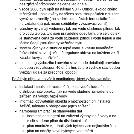
bez zjištění přítomnosti bakterie legionela
v roce 2000 byly opět na náklad VUT - Odboru ekologického
inženýrství - instalovány na všech osmi stoupačkách cirkulace
vyvažovací ventily ( na sedmi stoupačkách termostatické, na
nejvzdálenější pak ručně seřiditelný vyvažovací ventil)
všechny byty mají vodoměry jak pro vodu studenou pitnou, tak
pro vodu teplou, tyto jsou pravidelně odečítány, pro celý objekt
je stanovena cena za vodu studenou pitnou i vodu teplou a dle
těchto údajů jsou úhrady každého bytu
systém výroby a distribuce teplé vody je v takto uváděném
"původním" stavu, tj. včetně regulace ohřevu na každém ze tří
zásobníkových ohříváků atd.
monitoring výchozího i nového stavu bude detailněji prováděn
po dobu vždy alespoň 40 dnů s tím, že pro výchozí stav budou
využity i údaje za předchozí období
Poté bylo připraveno vše k monitoringu, který vyžadoval dále:
instalaci impulsních vodoměrů jak na vodě studené do
distribuční sítě objektu, tak na vodě studené, přiváděné do
zařízení na výrobu teplé vody
informaci obyvatelům objektu o možnostech při instalaci
šetřičů, náklady a předpoklad jejich snížení
harmonogram prací se stanovením dat
instalace datalogerů na zařízení výroby teplé vody a na
vodě studené pitné do distribuční sítě
plán montáže v jednotlivých bytech v co nejkratším čase
plán na odečty stavu bytových vodoměrů