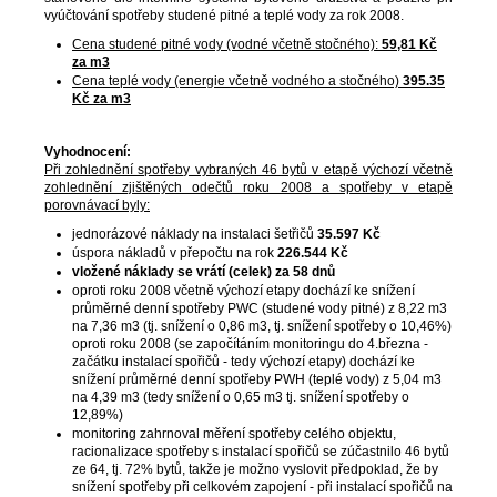
vyúčtování spotřeby studené pitné a teplé vody za rok 2008.
Cena studené pitné vody (vodné včetně stočného):
59,81 Kč
za m3
Cena teplé vody (energie včetně vodného a stočného)
395.35
Kč za m3
Vyhodnocení:
Při zohlednění spotřeby vybraných 46 bytů v etapě výchozí včetně
zohlednění zjištěných odečtů roku 2008 a spotřeby v etapě
porovnávací byly:
jednorázové náklady na instalaci šetřičů
35.597 Kč
úspora nákladů v přepočtu na rok
226.544 Kč
vložené náklady se vrátí (celek) za 58 dnů
oproti roku 2008 včetně výchozí etapy dochází ke snížení
průměrné denní spotřeby PWC (studené vody pitné) z 8,22 m3
na 7,36 m3 (tj. snížení o 0,86 m3, tj. snížení spotřeby o 10,46%)
oproti roku 2008 (se započítáním monitoringu do 4.března -
začátku instalací spořičů - tedy výchozí etapy) dochází ke
snížení průměrné denní spotřeby PWH (teplé vody) z 5,04 m3
na 4,39 m3 (tedy snížení o 0,65 m3 tj. snížení spotřeby o
12,89%)
monitoring zahrnoval měření spotřeby celého objektu,
racionalizace spotřeby s instalací spořičů se zúčastnilo 46 bytů
ze 64, tj. 72% bytů, takže je možno vyslovit předpoklad, že by
snížení spotřeby při celkovém zapojení - při instalací spořičů na