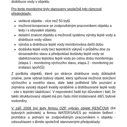
distribuce vody v objektu.
a
Pro tento monitoring byly stanoveny společně tyto rámcové
j
předpoklady:
í
velikost objektu - více než 50 bytů
možnost kooperace se zodpovědným pracovníkem objektu a
t
tedy i s obyvateli objektu
?
detailní znalost objektu a možností systému výroby teplé vody a
distribuce vody vůbec
výroba a distribuce teplé vody monitorována delší dobu
dodávka teplé vody bez teplotních výkyvů v průběhu dne za
dosavadního stavu a předpoklad dodávky teplé vody se
stabilizovanou teplotou teplé vody po celou dobu monitoringu
(etapa 1 - monitoring výchozího stavu, etapa 2 - monitoring po
HLEDAT
instalaci spořičů)
Z portfolia objektů, které po stránce distribuce vody důkladně
známe, jsme vybrali bytový objekt, který splňoval možnost doložení
výchozího a nového stavu, dále také potřebné šíře poznání a
zejména vysoký stupeň kvality vyráběné a distribuované teplé vody
D
- zde s teplotní stabilizací. V neposlední řadě byl důvodem i fakt, že
o
takto strukturovaný objekt má pro řadu míst instalované dílčí, bytové
vodoměry.
p
o
V září 2008 byl tedy firmou QZP vybrán objekt RENČOVA
(64
bytových jednotek) a firmou WATERSAVES po místním šetření -
r
prohlídce a jednání se zodpovědným pracovníkem v objektu -
u
odsouhlasen s těmito společně stanovenými předpoklady: