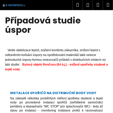
K
Přejít
Hledat
Náku
M
Přihlášen
na
o
obsah
Zpět
Zpět
košík
š
Případová studie
í
C
úspor
k
o
p
o
Vedle stabilizace teplot, svýšení komfortu zákazníka, snížení teplot s
t
odtraněním kolísání úspory na opotřebování materiálů také veleice
ř
jednoduché úspory formou omezovačů průtoků v distribučních místech viz
tato studie:
Bytový objekt Renčova (64 b.j.) - snížení spotřeby studené a
e
teplé vody
b
u
j
e
INSTALACE SPOŘIČŮ NA DISTRIBUČNÍ BODY VODY
t
Na základě několika proběhlých měření spotřeby studené a teplé
vody po provedené instalaci spořičů (seřiditelné samočisticí
e
perlátory a stopspínače "WC STOP" pro splachovače WC) - tedy již
stavu po instalaci - monitoring instalace prvků k racionalizaci
n