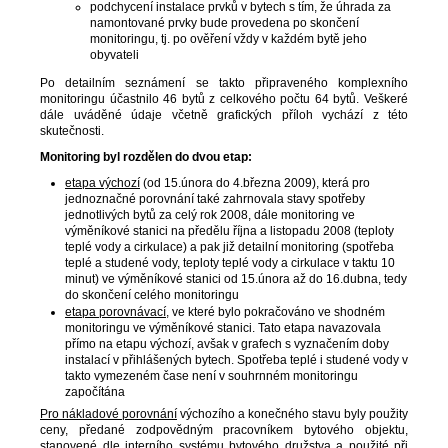
podchycení instalace prvků v bytech s tím, že úhrada za
namontované prvky bude provedena po skončení
monitoringu, tj. po ověření vždy v každém bytě jeho
obyvateli
Po detailním seznámení se takto připraveného komplexního
monitoringu účastnilo 46 bytů z celkového počtu 64 bytů. Veškeré
dále uváděné údaje včetně grafických příloh vychází z této
skutečnosti.
Monitoring byl rozdělen do dvou etap:
etapa výchozí
(od 15.února do 4.března 2009), která pro
jednoznačné porovnání také zahrnovala stavy spotřeby
jednotlivých bytů za celý rok 2008, dále monitoring ve
výměníkové stanici na předělu října a listopadu 2008 (teploty
teplé vody a cirkulace) a pak již detailní monitoring (spotřeba
teplé a studené vody, teploty teplé vody a cirkulace v taktu 10
minut) ve výměníkové stanici od 15.února až do 16.dubna, tedy
do skončení celého monitoringu
etapa porovnávací
, ve které bylo pokračováno ve shodném
monitoringu ve výměníkové stanici. Tato etapa navazovala
přímo na etapu výchozí, avšak v grafech s vyznačením doby
instalací v přihlášených bytech. Spotřeba teplé i studené vody v
takto vymezeném čase není v souhrnném monitoringu
započítána
Pro nákladové porovnání
výchozího a konečného stavu byly použity
ceny, předané zodpovědným pracovníkem bytového objektu,
stanovené dle interního systému bytového družstva a použité při