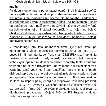
všech distribučních místech - bylo o cca 30% větší
Závěr:
Po dobu monitoringu v porovnávací etapě, tj. při instalaci spořičů
nebyly zjištěny žádné negativní poznatky technického charakteru a
lze proto, i se zkušenostmi (včetně dlouhodobého sledování -
snížení spotřeby vody, nastavování průtoku na perlátorech, úsady
na perlátorech atd.) naší firmy s používáním těchto výrobků v řadě
dalších objektů jejich instalaci doporučit a to nejen na bytové
objekty. Obdobných výsledků- jak lze předpokládat z našich
zkušeností - bude dosaženo v objektech nemocnic, hotelů,
domovech seniorů atd.
V monitoringu pro toto hodnocení firma QZP (ve které při
monitoringu a všech realizacích od vzniku 2003 do roku 2010
působil i náš jednatel Lubor Pospíchal, DEZINFEX s.r.o.) uplatnila
zkušenosti a znalosti z řady objektů, ve kterých bylo různými
technickými opatřeními dosaženo snížení spotřeby teplé a studené
vody při plné službě uživatelům. Jde zejména o teplotní stabilizaci
vyráběné teplé vody, která pak umožňuje, jako v tomto případě,
distribuci teplé vody s energeticky optimální teplotou a tedy i snížení
její spotřeby. Tato řešení byla přihlášena do 8.ročníku světové
soutěže za úsporu paliv, energie a zlepšování životního prostředí
ENERGY GLOBE AWARD. Českého finále se zúčastnilo více než
sto projektů - firma QZP se svým projektem, jak je realizován a
dlouhodobě provozován (Objekt PIO ve FN Hradec Králové)
zvítězila v kategorii VODA.