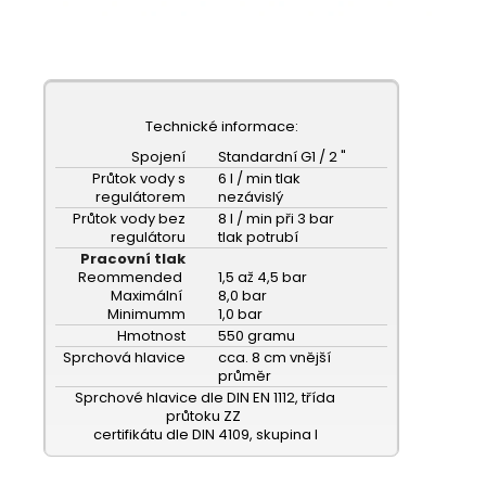
Technické informace:
Spojení
Standardní G1 / 2 "
Průtok vody s
6 l / min tlak
regulátorem
nezávislý
Průtok vody bez
8 l / min při 3 bar
regulátoru
tlak potrubí
Pracovní tlak
Reommended
1,5 až 4,5 bar
Maximální
8,0 bar
Minimumm
1,0 bar
Hmotnost
550 gramu
Sprchová hlavice
cca.
8 cm vnější
průměr
Sprchové hlavice dle DIN EN 1112, třída
průtoku ZZ
certifikátu dle DIN 4109, skupina I