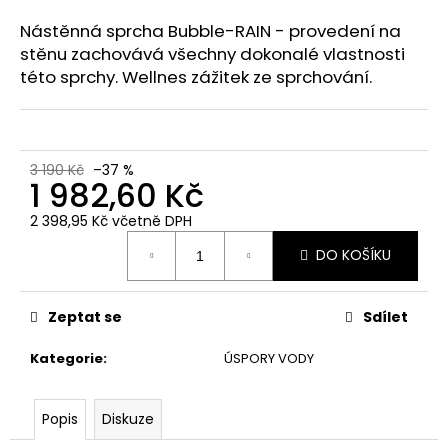
a
Nástěnná sprcha Bubble-RAIN - provedení na
j
stěnu zachovává všechny dokonalé vlastnosti
í
této sprchy. Wellnes zážitek ze sprchování.
t
?
3 190 Kč
–37 %
1 982,60 Kč
2 398,95 Kč včetně DPH
HLEDAT
Měrná
DO KOŠÍKU
cena:
D
Zeptat se
Sdílet
o
Kategorie
:
ÚSPORY VODY
p
o
r
Popis
Diskuze
u