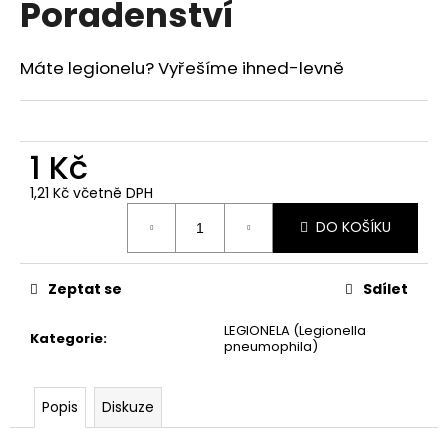
Poradenství
a
j
Máte legionelu? Vyřešíme ihned-levně
í
t
?
1 Kč
1,21 Kč včetně DPH
Měrná
DO KOŠÍKU
cena:
HLEDAT
Zeptat se
Sdílet
D
LEGIONELA (Legionella
o
Kategorie
:
pneumophila)
p
o
r
Popis
Diskuze
u