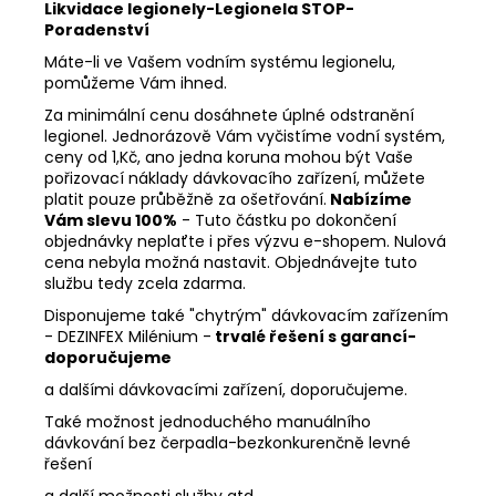
č
Likvidace legionely-Legionela STOP-
u
Poradenství
j
Máte-li ve Vašem vodním systému legionelu,
e
pomůžeme Vám ihned.
m
Za minimální cenu dosáhnete úplné odstranění
e
legionel. Jednorázově Vám vyčistíme vodní systém,
ceny od 1,Kč, ano jedna koruna mohou být Vaše
pořizovací náklady dávkovacího zařízení, můžete
platit pouze průběžně za ošetřování.
Nabízíme
Vám slevu 100%
- Tuto částku po dokončení
objednávky neplaťte i přes výzvu e-shopem. Nulová
cena nebyla možná nastavit. Objednávejte tuto
službu tedy zcela zdarma.
Disponujeme také "chytrým" dávkovacím zařízením
- DEZINFEX Milénium -
trvalé řešení s garancí-
doporučujeme
a dalšími dávkovacími zařízení, doporučujeme.
Také možnost jednoduchého manuálního
dávkování bez čerpadla-bezkonkurenčně levné
řešení
a další možnosti služby atd.